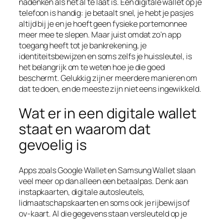
nadenken als het al te laat is. Een digitale wallet op je
telefoon is handig: je betaalt snel, je hebt je pasjes
altijd bij je en je hoeft geen fysieke portemonnee
meer mee te slepen. Maar juist omdat zo’n app
toegang heeft tot je bankrekening, je
identiteitsbewijzen en soms zelfs je huissleutel, is
het belangrijk om te weten hoe je die goed
beschermt. Gelukkig zijn er meerdere manieren om
dat te doen, en de meeste zijn niet eens ingewikkeld.
Wat er in een digitale wallet
staat en waarom dat
gevoelig is
Apps zoals Google Wallet en Samsung Wallet slaan
veel meer op dan alleen een betaalpas. Denk aan
instapkaarten, digitale autosleutels,
lidmaatschapskaarten en soms ook je rijbewijs of
ov-kaart. Al die gegevens staan versleuteld op je