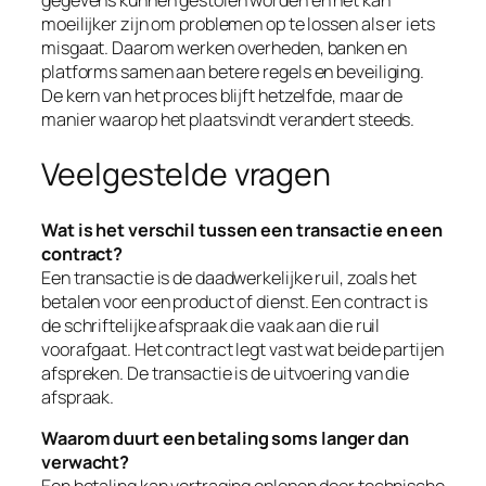
gegevens kunnen gestolen worden en het kan
moeilijker zijn om problemen op te lossen als er iets
misgaat. Daarom werken overheden, banken en
platforms samen aan betere regels en beveiliging.
De kern van het proces blijft hetzelfde, maar de
manier waarop het plaatsvindt verandert steeds.
Veelgestelde vragen
Wat is het verschil tussen een transactie en een
contract?
Een transactie is de daadwerkelijke ruil, zoals het
betalen voor een product of dienst. Een contract is
de schriftelijke afspraak die vaak aan die ruil
voorafgaat. Het contract legt vast wat beide partijen
afspreken. De transactie is de uitvoering van die
afspraak.
Waarom duurt een betaling soms langer dan
verwacht?
Een betaling kan vertraging oplopen door technische