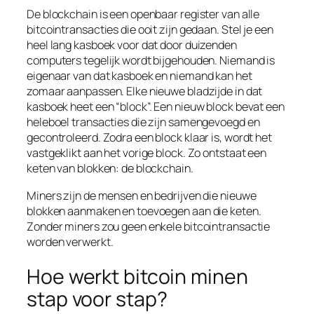
De blockchain is een openbaar register van alle
bitcointransacties die ooit zijn gedaan. Stel je een
heel lang kasboek voor dat door duizenden
computers tegelijk wordt bijgehouden. Niemand is
eigenaar van dat kasboek en niemand kan het
zomaar aanpassen. Elke nieuwe bladzijde in dat
kasboek heet een “block”. Een nieuw block bevat een
heleboel transacties die zijn samengevoegd en
gecontroleerd. Zodra een block klaar is, wordt het
vastgeklikt aan het vorige block. Zo ontstaat een
keten van blokken: de blockchain.
Miners zijn de mensen en bedrijven die nieuwe
blokken aanmaken en toevoegen aan die keten.
Zonder miners zou geen enkele bitcointransactie
worden verwerkt.
Hoe werkt bitcoin minen
stap voor stap?