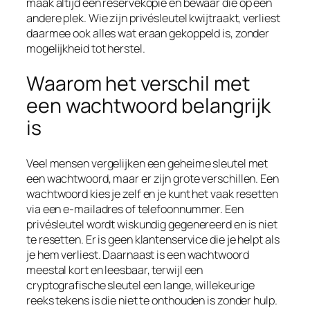
maak altijd een reservekopie en bewaar die op een
andere plek. Wie zijn privésleutel kwijtraakt, verliest
daarmee ook alles wat eraan gekoppeld is, zonder
mogelijkheid tot herstel.
Waarom het verschil met
een wachtwoord belangrijk
is
Veel mensen vergelijken een geheime sleutel met
een wachtwoord, maar er zijn grote verschillen. Een
wachtwoord kies je zelf en je kunt het vaak resetten
via een e-mailadres of telefoonnummer. Een
privésleutel wordt wiskundig gegenereerd en is niet
te resetten. Er is geen klantenservice die je helpt als
je hem verliest. Daarnaast is een wachtwoord
meestal kort en leesbaar, terwijl een
cryptografische sleutel een lange, willekeurige
reeks tekens is die niet te onthouden is zonder hulp.