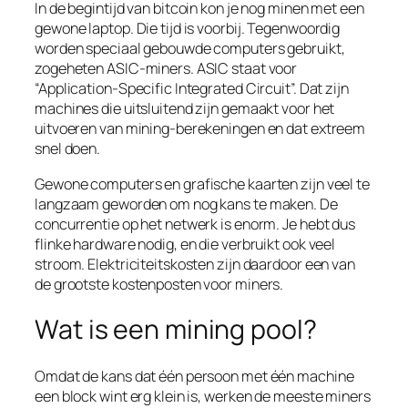
In de begintijd van bitcoin kon je nog minen met een
gewone laptop. Die tijd is voorbij. Tegenwoordig
worden speciaal gebouwde computers gebruikt,
zogeheten ASIC-miners. ASIC staat voor
“Application-Specific Integrated Circuit”. Dat zijn
machines die uitsluitend zijn gemaakt voor het
uitvoeren van mining-berekeningen en dat extreem
snel doen.
Gewone computers en grafische kaarten zijn veel te
langzaam geworden om nog kans te maken. De
concurrentie op het netwerk is enorm. Je hebt dus
flinke hardware nodig, en die verbruikt ook veel
stroom. Elektriciteitskosten zijn daardoor een van
de grootste kostenposten voor miners.
Wat is een mining pool?
Omdat de kans dat één persoon met één machine
een block wint erg klein is, werken de meeste miners