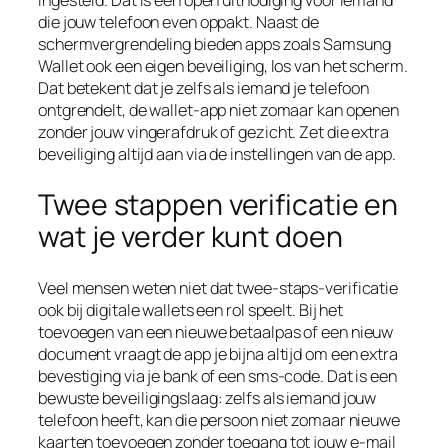
ingesteld. Dat is een open uitnodiging voor iemand
die jouw telefoon even oppakt. Naast de
schermvergrendeling bieden apps zoals Samsung
Wallet ook een eigen beveiliging, los van het scherm.
Dat betekent dat je zelfs als iemand je telefoon
ontgrendelt, de wallet-app niet zomaar kan openen
zonder jouw vingerafdruk of gezicht. Zet die extra
beveiliging altijd aan via de instellingen van de app.
Twee stappen verificatie en
wat je verder kunt doen
Veel mensen weten niet dat twee-staps-verificatie
ook bij digitale wallets een rol speelt. Bij het
toevoegen van een nieuwe betaalpas of een nieuw
document vraagt de app je bijna altijd om een extra
bevestiging via je bank of een sms-code. Dat is een
bewuste beveiligingslaag: zelfs als iemand jouw
telefoon heeft, kan die persoon niet zomaar nieuwe
kaarten toevoegen zonder toegang tot jouw e-mail