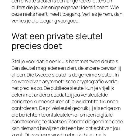
een private sleutel is een lange reeks letters en
cijfers die jou als enige eigenaar identificeert. Wie
deze reeks heeft, heeft toegang. Verlies je hem, dan
verlies je die toegang voorgoed.
Wat een private sleutel
precies doet
Stel je voor dat je een kluis hebt met twee sleutels.
Eén sleutel mag iedereen zien, de andere bewaar jij
alleen. Die tweede sleutel is de geheime sleutel. In
de wereld van asymmetrische cryptografie werkt
het precies zo. De publieke sleutel kun je vrijelijk
delen met anderen, zodat zij jou versleutelde
berichten kunnen sturen of jouw identiteit kunnen
controleren. De privésleutel gebruik jij als enige om
die berichten te ontsleutelen of om een digitale
handtekening te plaatsen. Zonder die geheime code
kan niemand bewijzen dat een bericht echt van jou
komt. Dit systeem wordt gebruikt bij e-mails,