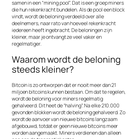
samen in een “mining pool”. Dat is een groep miners
die hun rekenkracht bundelen. Als de pool een block
vindt, wordt de beloning verdeeld over alle
deelnemers, naar rato van hoeveel rekenkracht
iedereen heeft ingebracht. De beloningen zijn
kleiner, maar je ontvangt ze veel vaker en
regelmatiger.
Waarom wordt de beloning
steeds kleiner?
Bitcoin is zo ontworpen dat er nooit meer dan 21
miljoen bitcoins kunnen bestaan. Om dat te regelen,
wordt de beloning voor miners regelmatig
gehalveerd. Dit heet de “halving”. Na elke 210.000
gevonden blokken wordt de beloning gehalveerd. Zo
wordt de aanvoer van nieuwe bitcoins langzaam
afgebouwd, totdat er geen nieuwe bitcoins meer
worden aangemaakt. Miners verdienen dan alleen