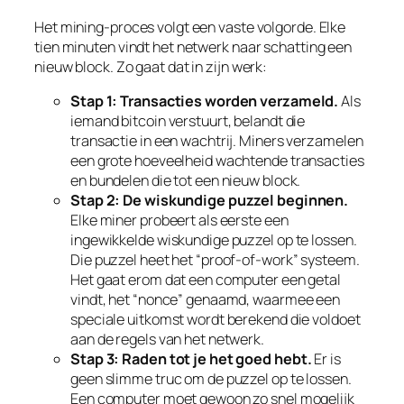
Het mining-proces volgt een vaste volgorde. Elke
tien minuten vindt het netwerk naar schatting een
nieuw block. Zo gaat dat in zijn werk:
Stap 1: Transacties worden verzameld.
Als
iemand bitcoin verstuurt, belandt die
transactie in een wachtrij. Miners verzamelen
een grote hoeveelheid wachtende transacties
en bundelen die tot een nieuw block.
Stap 2: De wiskundige puzzel beginnen.
Elke miner probeert als eerste een
ingewikkelde wiskundige puzzel op te lossen.
Die puzzel heet het “proof-of-work” systeem.
Het gaat erom dat een computer een getal
vindt, het “nonce” genaamd, waarmee een
speciale uitkomst wordt berekend die voldoet
aan de regels van het netwerk.
Stap 3: Raden tot je het goed hebt.
Er is
geen slimme truc om de puzzel op te lossen.
Een computer moet gewoon zo snel mogelijk