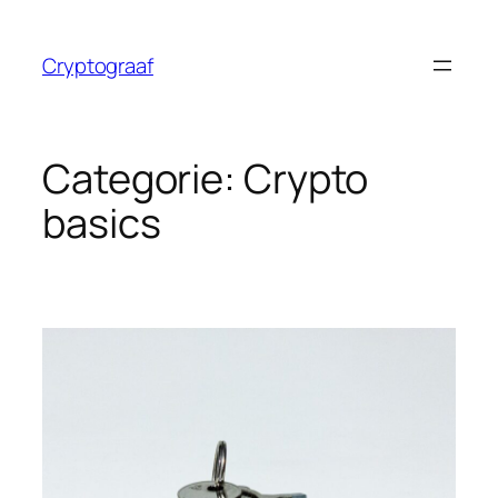
Ga
naar
Cryptograaf
de
inhoud
Categorie:
Crypto
basics