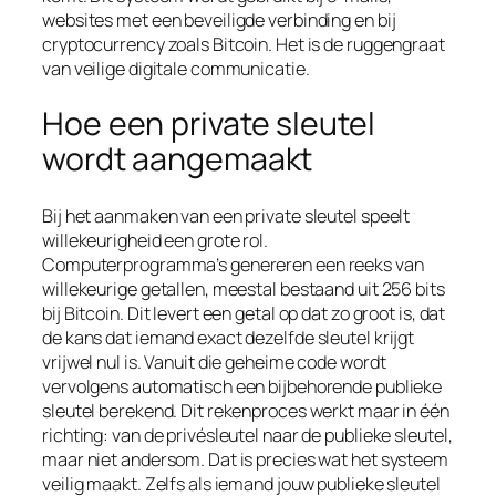
websites met een beveiligde verbinding en bij
cryptocurrency zoals Bitcoin. Het is de ruggengraat
van veilige digitale communicatie.
Hoe een private sleutel
wordt aangemaakt
Bij het aanmaken van een private sleutel speelt
willekeurigheid een grote rol.
Computerprogramma’s genereren een reeks van
willekeurige getallen, meestal bestaand uit 256 bits
bij Bitcoin. Dit levert een getal op dat zo groot is, dat
de kans dat iemand exact dezelfde sleutel krijgt
vrijwel nul is. Vanuit die geheime code wordt
vervolgens automatisch een bijbehorende publieke
sleutel berekend. Dit rekenproces werkt maar in één
richting: van de privésleutel naar de publieke sleutel,
maar niet andersom. Dat is precies wat het systeem
veilig maakt. Zelfs als iemand jouw publieke sleutel