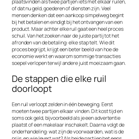
plaatsvinden als twee partijen iets met elkaar ruilen,
of dat nu geld, goederen of diensten zijn. Veel
mensen denken dat een aankoop simpelweg begint
bij het betalen en eindigt bij het ontvangen van een
product. Maar achter elke ruil gaat een heel proces
schuil. Van het zoeken naar de juiste partij tot het
afronden van de betaling: elke stap telt. Wie dit
proces begrijpt, krijgt een beter beeld van hoe de
economie werkt en waarom sommige transacties
soepel verlopen terwijl andere juist moeizaam gaan.
De stappen die elke ruil
doorloopt
Een ruil verloopt zelden in één beweging. Eerst
moeten twee partijen elkaar vinden. Dit kost tijd en
soms ook geld, bijvoorbeeld als je een advertentie
plaatst of een makelaar inschakelt. Daarna volgt de
onderhandeling: wat zijn de voorwaarden, wat is de
prijs, en wie levert wat? Als beide partijen het eens