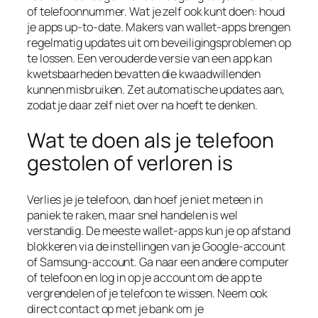
of telefoonnummer. Wat je zelf ook kunt doen: houd
je apps up-to-date. Makers van wallet-apps brengen
regelmatig updates uit om beveiligingsproblemen op
te lossen. Een verouderde versie van een app kan
kwetsbaarheden bevatten die kwaadwillenden
kunnen misbruiken. Zet automatische updates aan,
zodat je daar zelf niet over na hoeft te denken.
Wat te doen als je telefoon
gestolen of verloren is
Verlies je je telefoon, dan hoef je niet meteen in
paniek te raken, maar snel handelen is wel
verstandig. De meeste wallet-apps kun je op afstand
blokkeren via de instellingen van je Google-account
of Samsung-account. Ga naar een andere computer
of telefoon en log in op je account om de app te
vergrendelen of je telefoon te wissen. Neem ook
direct contact op met je bank om je