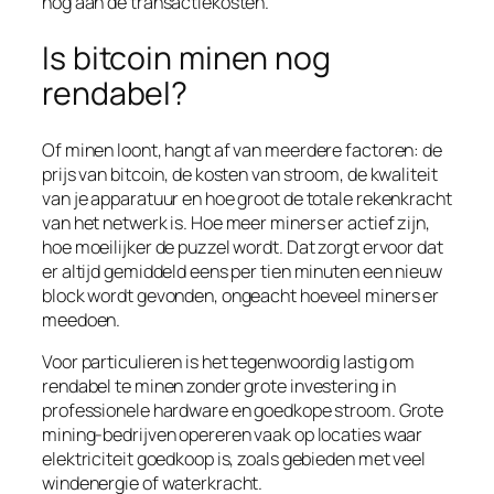
nog aan de transactiekosten.
Is bitcoin minen nog
rendabel?
Of minen loont, hangt af van meerdere factoren: de
prijs van bitcoin, de kosten van stroom, de kwaliteit
van je apparatuur en hoe groot de totale rekenkracht
van het netwerk is. Hoe meer miners er actief zijn,
hoe moeilijker de puzzel wordt. Dat zorgt ervoor dat
er altijd gemiddeld eens per tien minuten een nieuw
block wordt gevonden, ongeacht hoeveel miners er
meedoen.
Voor particulieren is het tegenwoordig lastig om
rendabel te minen zonder grote investering in
professionele hardware en goedkope stroom. Grote
mining-bedrijven opereren vaak op locaties waar
elektriciteit goedkoop is, zoals gebieden met veel
windenergie of waterkracht.