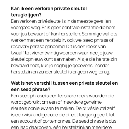
Kan ik een verloren private sleutel
terugkrijgen?
Een verloren privésleutel is in de meeste gevallen
voorgoed weg. Er is geen centrale instantie die hem
voor jou bewaart of kan herstellen. Sommige wallets
werken met een herstelzin, ook wel seed phrase of
recovery phrase genoemd. Dit is een reeks van
twaalf tot vierentwintig woorden waarmee je jouw
sleutel opnieuw kunt aanmaken. Als je die herstelzin
bewaard hebt, kun je nog bij je gegevens. Zonder
herstelzin en zonder sleutel is er geen weg terug.
Wat is het verschil tussen een private sleutel en
een seed phrase?
Een seed phrase is een leesbare reeks woorden die
wordt gebruikt om een of meerdere geheime
sleutels opnieuw aan te maken. De privésleutel zelf
is een wiskundige code die direct toegang geeft tot
een account of portemonnee. De seed phrase is dus
een laag daarboven: één herstelzin kan meerdere