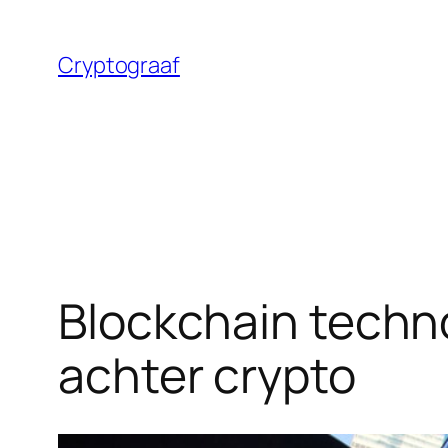
Ga
naar
Cryptograaf
de
inhoud
Blockchain techno
achter crypto